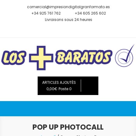
Skip
comercial@impresiondigitalgranformato.es
to
+34 925 761 762
+34 605 265 602
content
Livraisons sous 24 heures
Les moins chers
impression numérique grand format vente de roll up,
bannières, drapeaux, banderoles, bâches, affiches, présentoirs,
ARTICLES AJOUTÉS
0,00€
publicités
Poste 0
POP UP PHOTOCALL