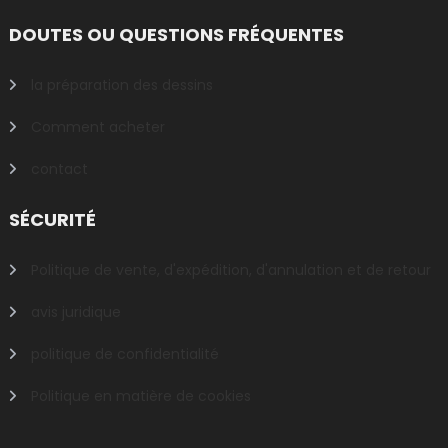
DOUTES OU QUESTIONS FRÉQUENTES
la préparation des dessins
Comment acheter
contact
SÉCURITÉ
Politique de vente, d'expédition, d'annulation et de retour
avis juridique
politique de confidentialité
Politique en matière de cookies