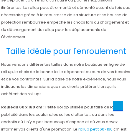
se déplacent d'un endroit à l'autre ou pour les expositions
itinérantes. Le rollup peut être monté et démonté autant de fois que
nécessaire grâce à la robustesse de sa structure et sa housse de
protection rembourrée empêche les chocs lors du chargement et
du déchargement du rollup pour les déplacements de
l'événement.
Taille idéale pour l'enroulement
Nous vendons différentes tailles dans notre boutique en ligne de
roll up, le choix de la bonne taille dépendra toujours de vos besoins
et de vos contraintes. Sur la base de notre expérience, nous vous
indiquons les dimensions que nos clients préfèrent lorsqu'ils
achètent des roll ups.
Rouleau 60 x 160 cm :
Petite Rollap utilisée pour faire de la
publicité dans les couloirs, les salles d'attente... ou dans les
endroits où il n'y a pas beaucoup d'espace et où vous devez
informer vos clients d'une promotion. Le
rollup petit 60×160
cm est