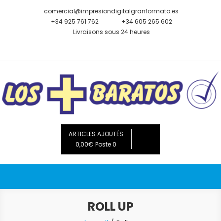
Skip
comercial@impresiondigitalgranformato.es
to
+34 925 761 762
+34 605 265 602
content
Livraisons sous 24 heures
Les moins chers
impression numérique grand format vente de roll up,
bannières, drapeaux, banderoles, bâches, affiches, présentoirs,
ARTICLES AJOUTÉS
0,00€
publicités
Poste 0
ROLL UP