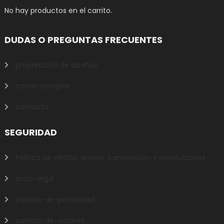
No hay productos en el carrito.
DUDAS O PREGUNTAS FRECUENTES
preparacion de diseños
como-comprar
contacto
SEGURIDAD
Politica de ventas, envíos, cancelación y devoluciones
aviso-legal
politica-de-privacidad
politica-de-cookies