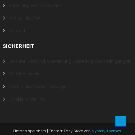
Erstellung von Entwürfen
wie-zu-kaufen
Kontakt
SICHERHEIT
Verkauf, Versand, Stornierung und Rückgabebedingungen
Rechtshinweis
Datenschutzbestimmungen
Cookie-Richtlinie
Einfach speichern
|
Thema: Easy Store von
Mystery Themes
.