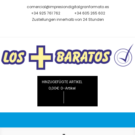
Zum
comercial@impresiondigitalgranformato.es
Inhalt
+34 925 761 762
+34 605 265 602
springen
Zustellungen innerhalb von 24 Stunden
Die billigsten
Großformatiger Digitaldruck Verkauf von Roll-ups, Bannern,
Flaggen, Fahnen, Planen, Postern, Displays, Anzeigen
HINZUGEFÜGTE ARTIKEL
0,00€
0-Artikel