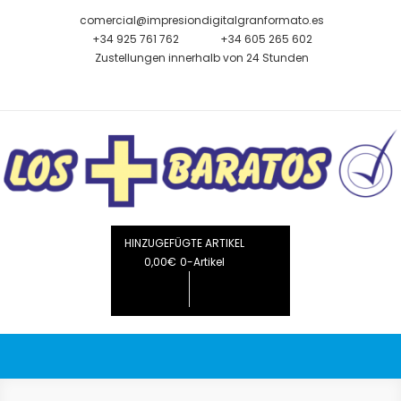
Zum
comercial@impresiondigitalgranformato.es
Inhalt
+34 925 761 762
+34 605 265 602
springen
Zustellungen innerhalb von 24 Stunden
Die billigsten
Großformatiger Digitaldruck Verkauf von Roll-ups, Bannern,
Flaggen, Fahnen, Planen, Postern, Displays, Anzeigen
HINZUGEFÜGTE ARTIKEL
0,00€
0-Artikel