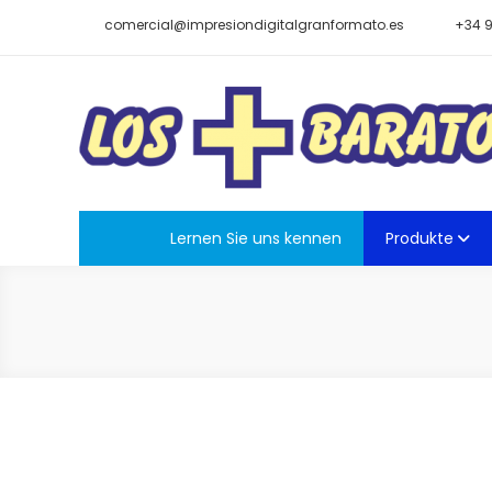
Zum
comercial@impresiondigitalgranformato.es
+34 9
Inhalt
springen
Die billigsten
Großformatiger Digitaldruck Verkauf von Roll-ups, Ban
Lernen Sie uns kennen
Produkte