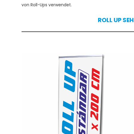
von Roll-Ups verwendet.
ROLL UP SE