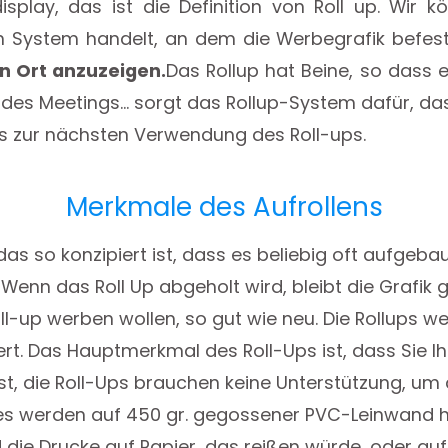
kdisplay, das ist die Definition von Roll up. Wi
 System handelt, an dem die Werbegrafik befesti
n Ort anzuzeigen.
Das Rollup hat Beine, so dass e
des Meetings... sorgt das Rollup-System dafür, das
s zur nächsten Verwendung des Roll-ups.
Merkmale des Aufrollens
 das so konzipiert ist, dass es beliebig oft aufgeb
enn das Roll Up abgeholt wird, bleibt die Grafik g
ll-up werben wollen, so gut wie neu. Die Rollups w
fert. Das Hauptmerkmal des Roll-Ups ist, dass Sie
st, die Roll-Ups brauchen keine Unterstützung, um
o.es werden auf 450 gr. gegossener PVC-Leinwand 
die Drucke auf Papier, das reißen würde, oder auf