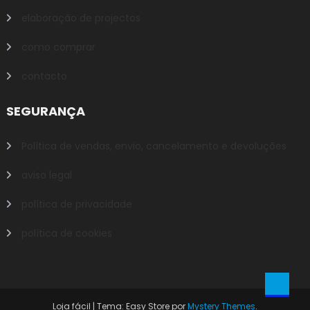
elaboração de projectos
como comprar
contacto
SEGURANÇA
Política de vendas, envio, cancelamento e devoluções
aviso legal
política de privacidade
política de cookies
Loja fácil
|
Tema: Easy Store por
Mystery Themes
.